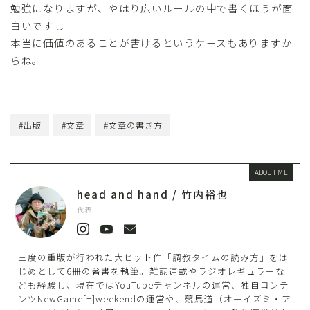
勉強になりますが、やはり広いルールの中で書くほうが面
白いですし
本当に価値のあることが書けるというケースもありますか
らね。
#出版
#文章
#文章の書き方
ABOUT ME
head and hand / 竹内裕也
代表
三度の重版が行われた大ヒット作「調教タイムの読み方」をは
じめとして6冊の著書を執筆。雑誌連載やラジオレギュラーな
ども経験し、現在ではYouTubeチャンネルの運営、独自コンテ
ンツNewGame[+]weekendの運営や、競馬道（オーイズミ・ア