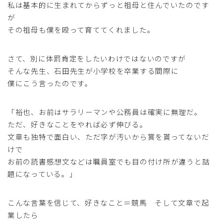
私は基本的に生まれてからずっと祖母と住んでいたのです
が
その祖母も僕を殴って育ててくれました。
さて、別に体罰肯定をしたいわけではないのですが
そんな先生、石田先生が小学校を卒業する間際に
僕にこう言ったのです。
「裕也、お前はサラリーマンや公務員は確実に無理だ。
ただ、好きなことをやれば必ず伸びる。
文章も独特で面白い、ただ字が汚いから賞を貰ってないだ
けで
お前の読書感想文などは職員室でも目の付け所が違うと話
題になっている。」
こんな言葉を信じて、好きなこと＝競馬 そして文章で起
業したら