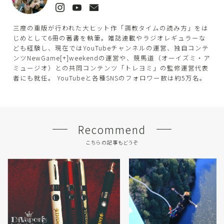
三度の重版が行われた大ヒット作「調教タイムの読み方」をは
じめとして6冊の著書を執筆。雑誌連載やラジオレギュラーな
ども経験し、現在ではYouTubeチャンネルの運営、独自コンテ
ンツNewGame[+]weekendの運営や、競馬道（オーイズミ・ア
ミュージオ）との共同コンテンツ「トレヨミ」の監修運営代表
者にも就任。 YouTubeと各種SNSのフォロワー数は約5万名。
Recommend
こちらの記事もどうぞ